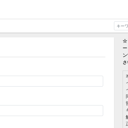
☆
ー
ン
さ