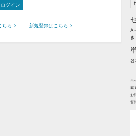
ログイン
こちら
新規登録はこちら
A
き
各
※
庭
お
質