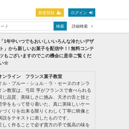
新規登録
ログイン
検索
詳細検索
「1年中いつでもおいしいいろんな冷たいデザ
ト」から新しいお菓子を配信中！! 無料コンテ
ツもございますのでこの機会に是非ご覧くだ
い☆
オンライン フランス菓子教室
イル・プルー・シュル・ラ・セーヌのオンラ
イン教室は、弓田 亨がフランスで食べられる
同じ品質、美味しさに挑み、天才の舌と技と
哲学をもって登り着いた、真に美味しいケー
キづくりを出来る限りくわしく丁寧に映像と
解説をテキストに表したものです。
正しく作ることで必ず貴方の手で孤高の味を