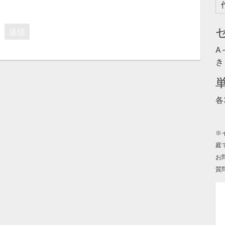
送信
A
き
各
※
庭
お
質