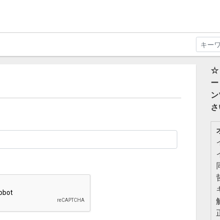
☆
ー
ン
さ