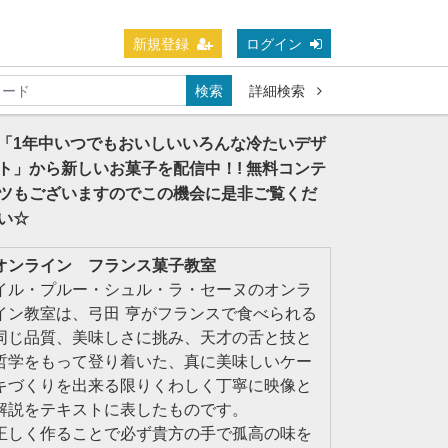
新規登録
ログイン
検索
詳細検索
「1年中いつでもおいしいいろんな冷たいデザ
ト」から新しいお菓子を配信中！! 無料コンテ
ツもございますのでこの機会に是非ご覧くだ
い☆
オンライン フランス菓子教室
イル・プルー・シュル・ラ・セーヌのオンラ
イン教室は、弓田 亨がフランスで食べられる
同じ品質、美味しさに挑み、天才の舌と技と
哲学をもって登り着いた、真に美味しいケー
キづくりを出来る限りくわしく丁寧に映像と
解説をテキストに表したものです。
正しく作ることで必ず貴方の手で孤高の味を